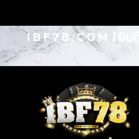
I B F 7 8 . C O M | ยิ