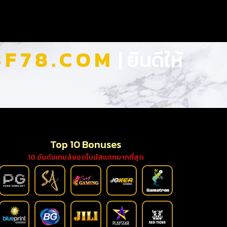
 F 7 8 . C O M
| ยินดีให้
Top 10 Bonuses
10 อันดับเกมส์ยอดโบนัสแตกมากที่สุด