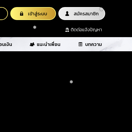
เข้าสู่ระบบ
สมัครสมาชิก
❅
ติดต่อแจ้งปัญหา
❅
อนเงิน
แนะนำเพื่อน
บทความ
❅