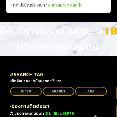
หากไม่มีบัญชีสมาชิก?
สมัครสมาชิก คลิกที่นี่
นดีให้บริการตลอด 24 ชม.">
I B
บริการตลอด 24 ชม.
❅
#SEARCH TAG
แท็กค้นหา และ ดูข้อมูลของเว็บเรา
IBF78
AKABET
AKA
•ช่องทางติดต่อเรา
ช่องทางติดต่อเรา
ID LINE : @IBF78